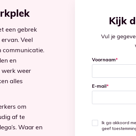
erkplek
Kijk 
iet een gebrek
Vul je gegeve
 ervan. Veel
n communicatie.
den en
Voornaam
*
 werk weer
ken alles
E-mail
*
erkers om
dig af te
Ik ga akkoord m
llega’s. Waar en
geef toestemming