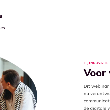
s
les
IT, INNOVATI
Voor 
Dit webinar
nu verantwoo
communicati
de digitale 