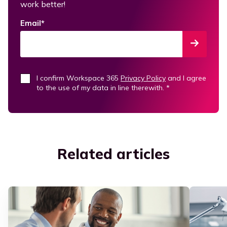
work better!
Email
*
I confirm Workspace 365
Privacy Policy
and I agree
to the use of my data in line therewith.
*
Related articles