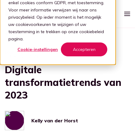
enkel cookies conform GDPR, met toestemming.
Voor meer informatie verwijzen wij naar ons
privacybeleid
. Op ieder moment is het mogelijk
uw cookievoorkeuren te wijzigen of uw
toestemming in te trekken op onze
cookiebeleid
Back to overview
Platform
pagina.
Intelligente werkplek
Cookie-instellingen
Accepteren
Prijzen
Leestijd 6 min
DIGITALE TRANSFORMATIE
28 februari 2023
Eenvoudige werkplek
Voor wie
Digitale
Stap 1: Vereenvoudigen
Zorg
transformatietrends van
Partners
Verbind al je apps
2023
Voor partners
Zorg
Stap 2: Verbinden
Kennis
Focus op de zorg
Kelly, de digitale gids
Blog
Word een partner
Evenementen
Ouderenzorg
Stap 3: Intelligentie
Bied je klanten een gebruiksvriendelijke en veilige adaptieve
Kelly van der Horst
digitale werkplek door samen te werken met Workspace
Digitale transformatie
Focus op de ouderenzorg
365.
Transformatie door tech
Boek demo