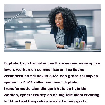
Platform
Partner portaal
Digital Employee Experience
Overige sectoren
Ben je al een partner? Log dan in in ons Partner portaal.
Verbeter de werk ervaring
Integraties
Nederlands
Overheid
Een verbonden werkplek
Transitie naar de cloud
Combineer legacy en cloud
Voor bedrijven
Een brug tussen oud en nieuw
Support portaal
Contact
Educatie
Voor al je vragen
Ga naar blog
Vind een partner
Voor leraren en studenten
Carrière
Academy
Vind je beste partner en start met Workspace 365!
Leer meer over de werkplek
Support
Kennisbank
Digitale transformatie heeft de manier waarop we
Whitepaper
leven, werken en communiceren ingrijpend
Ontdek onze whitepapers
veranderd en zal ook in 2023 een grote rol blijven
spelen. In 2023 zullen we meer digitale
Case study
transformatie zien die gericht is op hybride
Wat onze klanten zeggen
werken, cybersecurity en de digitale klantervaring.
Academy
In dit artikel bespreken we de belangrijkste
Leer meer over de werkplek