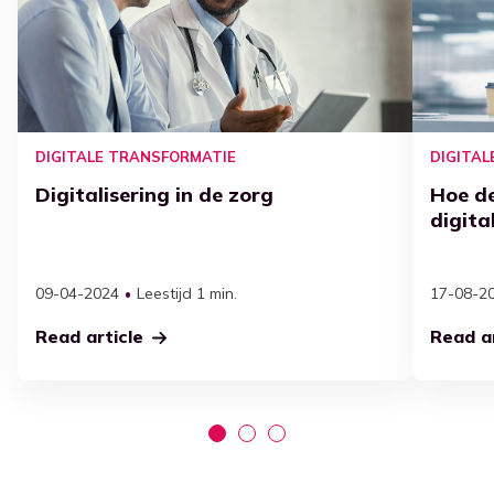
DIGITALE TRANSFORMATIE
DIGITA
Digitalisering in de zorg
Hoe d
digita
09-04-2024
Leestijd 1 min.
17-08-2
Read article
Read ar