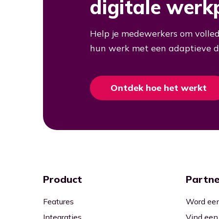
digitale werk
Help je medewerkers om volled
hun werk met een adaptieve di
Ontdek hoe het werkt
Product
Partne
Features
Word een
Integraties
Vind een