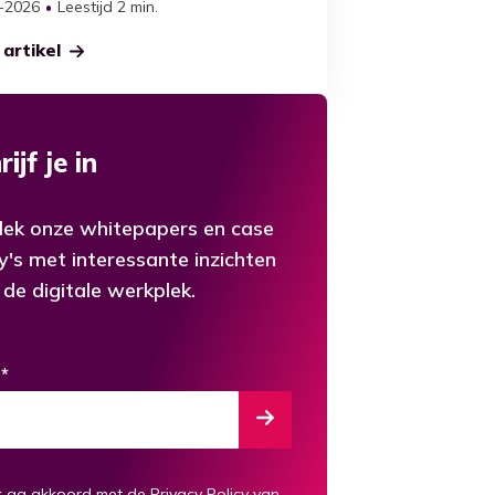
-2026
Leestijd 2 min.
artikel
ijf je in
ek onze whitepapers en case
y's met interessante inzichten
 de digitale werkplek.
l
*
k ga akkoord met de
Privacy Policy
van