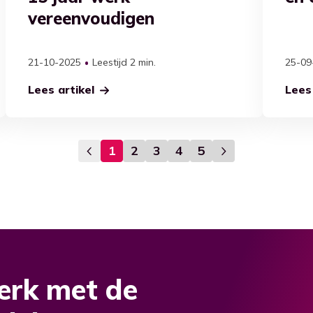
vereenvoudigen
21-10-2025
Leestijd 2 min.
25-09
Lees artikel
Lees 
1
2
3
4
5
erk met de