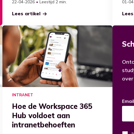
22-04-2026
Leestijd 2 min.
01-04
Lees artikel
Lees 
Schr
Ontd
stud
over
INTRANET
Emai
Hoe de Workspace 365
Hub voldoet aan
intranetbehoeften
I