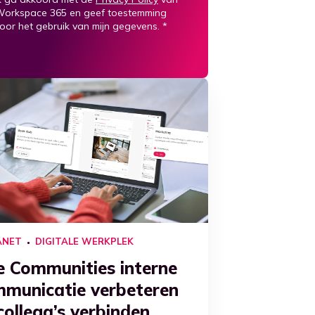
orkspace 365 en geef toestemming
oor het gebruik van mijn gegevens.
*
ANET
DIGITALE WERKPLEK
 Communities interne
municatie verbeteren
collega’s verbinden