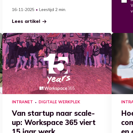
W
16-11-2025
Leestijd 2 min.
v
Lees artikel
INTRANET
DIGITALE WERKPLEK
INTR
Van startup naar scale-
Hoe
up: Workspace 365 viert
com
15 jaar werk
en 