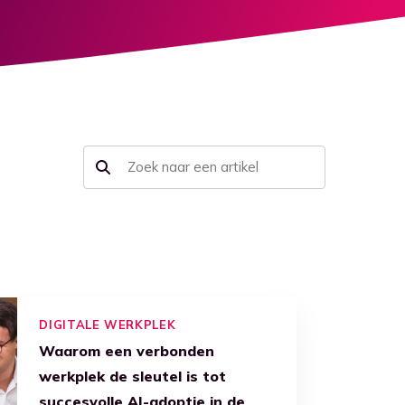
DIGITALE WERKPLEK
Waarom een verbonden
werkplek de sleutel is tot
succesvolle AI-adoptie in de