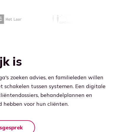
k is
a's zoeken advies, en familieleden willen
het schakelen tussen systemen. Een digitale
 cliëntendossiers, behandelplannen en
d hebben voor hun cliënten.
esgesprek