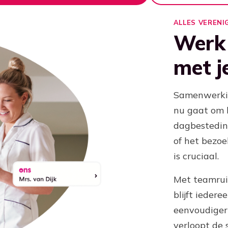
ALLES VERENI
Werk
met j
Samenwerking
nu gaat om 
dagbesteding
of het bezoe
is cruciaal.
Met teamruim
blijft ieder
eenvoudiger 
verloopt de 