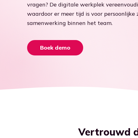
Ga naar blog
vragen? De digitale werkplek vereenvoud
waardoor er meer tijd is voor persoonlijke
samenwerking binnen het team.
Boek demo
Vertrouwd d