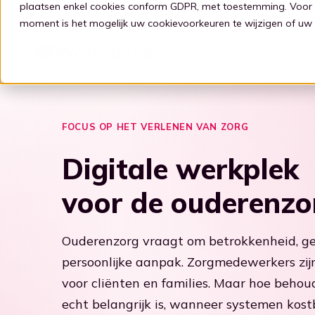
plaatsen enkel cookies conform GDPR, met toestemming. Voor 
moment is het mogelijk uw cookievoorkeuren te wijzigen of uw
Platform
Intelligente werkplek
Zorg
Voor partners
Blog
FOCUS OP HET VERLENEN VAN ZORG
Digitale werkplek
Eenvoudige werkplek
Zorg
Word een partner
Digitale transformatie
Stap 1: Vereenvoudigen
Focus op de zorg
Bied je klanten een
Transformatie door tech
E
C
V
O
voor de ouderenzo
gebruiksvriendelijke en veilige
s
adaptieve digitale werkplek door
Verbind al je apps
Ouderenzorg
Digital Employee Experience
samen te werken met Workspace
Stap 2: Verbinden
Focus op de ouderenzorg
Verbeter de werk ervaring
V
V
W
365.
Ouderenzorg vraagt om betrokkenheid, g
Kelly, de digitale gids
Transitie naar de cloud
Partner portaal
persoonlijke aanpak. Zorgmedewerkers zi
Stap 3: Intelligentie
Een brug tussen oud en nieuw
L
L
Ben je al een partner? Log dan in
voor cliënten en families. Maar hoe behou
in ons Partner portaal.
echt belangrijk is, wanneer systemen kostb