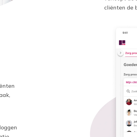
cliënten de 
iënten
aak,
nloggen
tie.