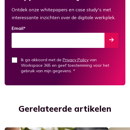
Ontdek onze whitepapers en case study's met
interessante inzichten over de digitale werkplek.
Email
*
Ik ga akkoord met de
Privacy Policy
van
Workspace 365 en geef toestemming voor het
gebruik van mijn gegevens.
*
Gerelateerde artikelen