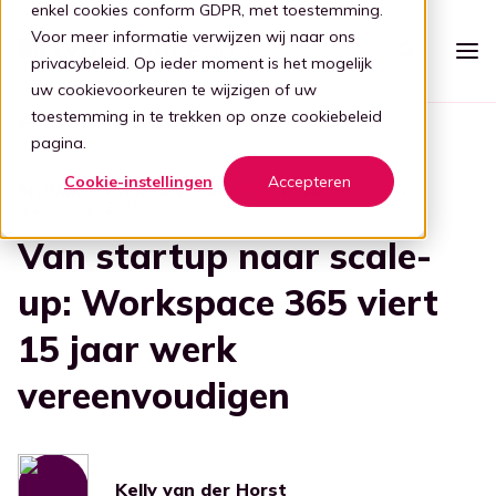
enkel cookies conform GDPR, met toestemming.
Voor meer informatie verwijzen wij naar ons
privacybeleid
. Op ieder moment is het mogelijk
uw cookievoorkeuren te wijzigen of uw
toestemming in te trekken op onze
cookiebeleid
Terug naar overzicht
Platform
pagina.
Intelligente werkplek
Cookie-instellingen
Accepteren
Prijzen
Leestijd 3 min
INTRANET
DIGITALE WERKPLEK
21 oktober 2025
Eenvoudige werkplek
Voor wie
Van startup naar scale-
Stap 1: Vereenvoudigen
Zorg
up: Workspace 365 viert
Partners
Verbind al je apps
15 jaar werk
Voor partners
Zorg
Stap 2: Verbinden
Kennis
Focus op de zorg
vereenvoudigen
Kelly, de digitale gids
Blog
Word een partner
Evenementen
Ouderenzorg
Stap 3: Intelligentie
Bied je klanten een gebruiksvriendelijke en veilige adaptieve
digitale werkplek door samen te werken met Workspace
Digitale transformatie
Focus op de ouderenzorg
365.
Transformatie door tech
Boek demo
Kelly van der Horst