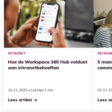
INTRANET
INTRAN
Hoe de Workspace 365 Hub voldoet
5 man
aan intranetbehoeften
commu
16-11-2025
Leestijd 2 min.
03-11-2
Lees artikel
Lees ar