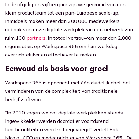
In de afgelopen vijftien jaar zijn we gegroeid van een
klein productteam tot een pan-Europese scale-up.
Ga naar Kennisbank
Inmiddels maken meer dan 300.000 medewerkers
gebruik van onze digitale werkplek via een netwerk van
ruim 130
partners
. In totaal vertrouwen meer dan 2.000
organisaties op Workspace 365 om hun werkdag
overzichtelijker en effectiever te maken.
Eenvoud als basis voor groei
Workspace 365 is opgericht met één duidelijk doel: het
verminderen van de complexiteit van traditionele
bedrijfssoftware.
“In 2010 zagen we dat digitale werkplekken steeds
ingewikkelder werden doordat er voortdurend
functionaliteiten werden toegevoegd,” vertelt Erik
Nicolai, CEO en medeoprichter van Workspace 365. “De