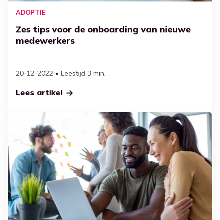
Productiviteit
ADOPTIE
Ga naar Kennisbank
Werkplekbeheer
Zes tips voor de onboarding van nieuwe
medewerkers
IT beveiliging en diensten
Maximaliseer microsoft 365
20-12-2022
Leestijd 3 min.
Adoptie
Lees artikel
Case