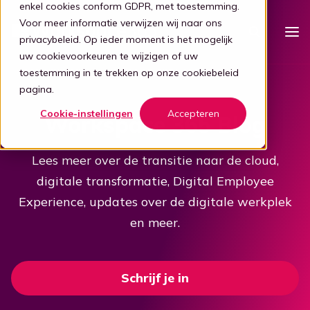
enkel cookies conform GDPR, met toestemming.
Voor meer informatie verwijzen wij naar ons
privacybeleid
. Op ieder moment is het mogelijk
uw cookievoorkeuren te wijzigen of uw
toestemming in te trekken op onze
cookiebeleid
Platform
pagina.
Intelligente werkplek
Cookie-instellingen
Accepteren
Workspace 365 Blog
Prijzen
Eenvoudige werkplek
Voor wie
Lees meer over de transitie naar de cloud,
Stap 1: Vereenvoudigen
digitale transformatie, Digital Employee
Zorg
Partners
Verbind al je apps
Experience, updates over de digitale werkplek
Voor partners
Zorg
Stap 2: Verbinden
Kennis
en meer.
Focus op de zorg
Kelly, de digitale gids
Blog
Word een partner
Evenementen
Ouderenzorg
Stap 3: Intelligentie
Bied je klanten een gebruiksvriendelijke en veilige adaptieve
Schrijf je in
digitale werkplek door samen te werken met Workspace
Digitale transformatie
Focus op de ouderenzorg
365.
Transformatie door tech
Boek demo