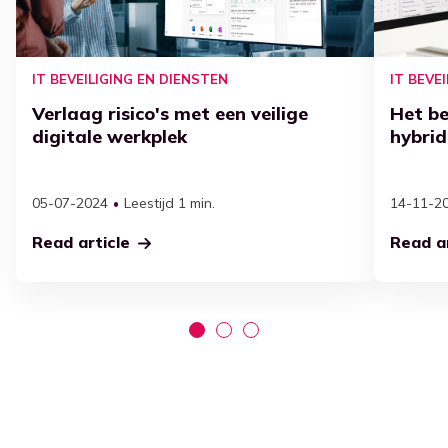
IT BEVEILIGING EN DIENSTEN
IT BEVE
Verlaag risico's met een veilige
Het be
digitale werkplek
hybri
05-07-2024
Leestijd 1 min.
14-11-2
Read article
Read ar