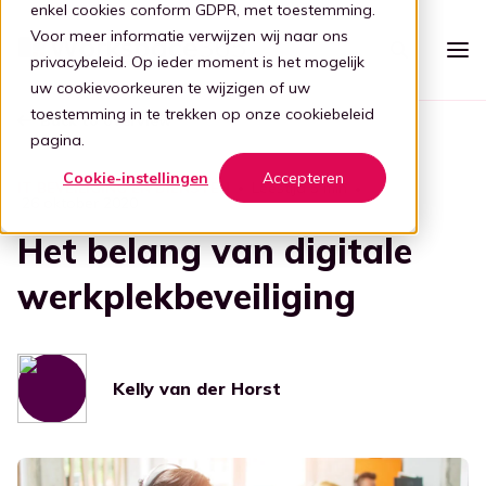
enkel cookies conform GDPR, met toestemming.
Voor meer informatie verwijzen wij naar ons
privacybeleid
. Op ieder moment is het mogelijk
uw cookievoorkeuren te wijzigen of uw
toestemming in te trekken op onze
cookiebeleid
Back to overview
Platform
pagina.
Intelligente werkplek
Cookie-instellingen
Accepteren
Prijzen
Leestijd 5 min
IT BEVEILIGING EN DIENSTEN
26 oktober 2020
Eenvoudige werkplek
Voor wie
Het belang van digitale
Stap 1: Vereenvoudigen
Zorg
werkplekbeveiliging
Partners
Verbind al je apps
Voor partners
Zorg
Stap 2: Verbinden
Kennis
Focus op de zorg
Kelly, de digitale gids
Blog
Kelly van der Horst
Word een partner
Evenementen
Ouderenzorg
Stap 3: Intelligentie
Bied je klanten een gebruiksvriendelijke en veilige adaptieve
digitale werkplek door samen te werken met Workspace
Digitale transformatie
Focus op de ouderenzorg
365.
Transformatie door tech
Boek demo