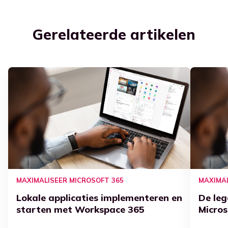
Gerelateerde artikelen
MAXIMALISEER MICROSOFT 365
MAXIMAL
Lokale applicaties implementeren en
De leg
starten met Workspace 365
Micros