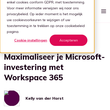
enkel cookies conform GDPR, met toestemming.
Voor meer informatie verwijzen wij naar ons
privacybeleid
. Op ieder moment is het mogelijk
uw cookievoorkeuren te wijzigen of uw
toestemming in te trekken op onze
cookiebeleid
Terug naar overzicht
Platform
pagina.
Intelligente werkplek
Cookie-instellingen
Accepteren
Prijzen
Leestijd 6 min
MAXIMALISEER MICROSOFT 365
12 juni 2024
Eenvoudige werkplek
Voor wie
Maximaliseer je Microsoft-
Stap 1: Vereenvoudigen
Zorg
investering met
Partners
Verbind al je apps
Workspace 365
Voor partners
Zorg
Stap 2: Verbinden
Kennis
Focus op de zorg
Kelly, de digitale gids
Blog
Word een partner
Evenementen
Ouderenzorg
Stap 3: Intelligentie
Bied je klanten een gebruiksvriendelijke en veilige adaptieve
Kelly van der Horst
digitale werkplek door samen te werken met Workspace
Digitale transformatie
Focus op de ouderenzorg
365.
Transformatie door tech
Boek demo