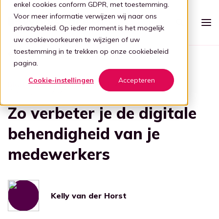
enkel cookies conform GDPR, met toestemming.
Voor meer informatie verwijzen wij naar ons
privacybeleid
. Op ieder moment is het mogelijk
uw cookievoorkeuren te wijzigen of uw
toestemming in te trekken op onze
cookiebeleid
Back to overview
Platform
pagina.
Intelligente werkplek
Cookie-instellingen
Accepteren
Prijzen
Leestijd 8 min
DIGITAL EMPLOYEE EXPERIENCE
10 augustus 2021
Eenvoudige werkplek
Voor wie
Zo verbeter je de digitale
Stap 1: Vereenvoudigen
Zorg
behendigheid van je
Partners
Verbind al je apps
medewerkers
Voor partners
Zorg
Stap 2: Verbinden
Kennis
Focus op de zorg
Kelly, de digitale gids
Blog
Word een partner
Evenementen
Ouderenzorg
Stap 3: Intelligentie
Bied je klanten een gebruiksvriendelijke en veilige adaptieve
Kelly van der Horst
digitale werkplek door samen te werken met Workspace
Digitale transformatie
Focus op de ouderenzorg
365.
Transformatie door tech
Boek demo