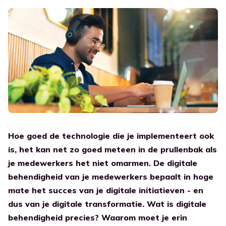
Platform
Partner portaal
Digital Employee Experience
Overige sectoren
Ben je al een partner? Log dan in in ons Partner portaal.
Verbeter de werk ervaring
Integraties
Nederlands
Overheid
Een verbonden werkplek
Transitie naar de cloud
Combineer legacy en cloud
Voor bedrijven
Een brug tussen oud en nieuw
Support portaal
Contact
Educatie
Voor al je vragen
Ga naar blog
Vind een partner
Voor leraren en studenten
Carrière
Academy
Vind je beste partner en start met Workspace 365!
Leer meer over de werkplek
Support
Kennisbank
Hoe goed de technologie die je implementeert ook
Whitepaper
is, het kan net zo goed meteen in de prullenbak als
Ontdek onze whitepapers
je medewerkers het niet omarmen. De digitale
behendigheid van je medewerkers bepaalt in hoge
Case study
mate het succes van je digitale initiatieven - en
Wat onze klanten zeggen
dus van je digitale transformatie. Wat is digitale
Academy
behendigheid precies? Waarom moet je erin
Leer meer over de werkplek