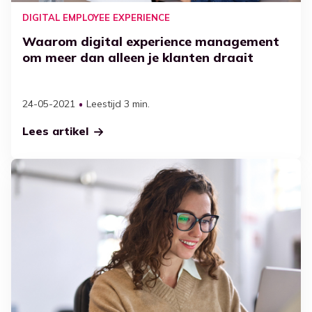
Productiviteit
DIGITAL EMPLOYEE EXPERIENCE
Ga naar Kennisbank
Werkplekbeheer
Waarom digital experience management
om meer dan alleen je klanten draait
IT beveiliging en diensten
Maximaliseer microsoft 365
24-05-2021
Leestijd 3 min.
Adoptie
Lees artikel
Case