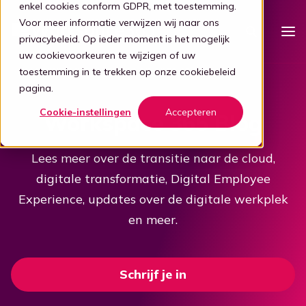
enkel cookies conform GDPR, met toestemming.
Voor meer informatie verwijzen wij naar ons
privacybeleid
. Op ieder moment is het mogelijk
uw cookievoorkeuren te wijzigen of uw
toestemming in te trekken op onze
cookiebeleid
Platform
pagina.
Intelligente werkplek
Cookie-instellingen
Accepteren
Workspace 365 Blog
Prijzen
Eenvoudige werkplek
Voor wie
Lees meer over de transitie naar de cloud,
Stap 1: Vereenvoudigen
digitale transformatie, Digital Employee
Zorg
Partners
Verbind al je apps
Experience, updates over de digitale werkplek
Voor partners
Zorg
Stap 2: Verbinden
Kennis
en meer.
Focus op de zorg
Kelly, de digitale gids
Blog
Word een partner
Evenementen
Ouderenzorg
Stap 3: Intelligentie
Bied je klanten een gebruiksvriendelijke en veilige adaptieve
Schrijf je in
digitale werkplek door samen te werken met Workspace
Digitale transformatie
Focus op de ouderenzorg
365.
Transformatie door tech
Boek demo