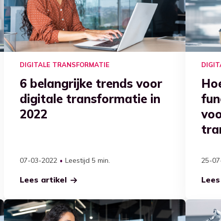
DIGITALE TRANSFORMATIE
DIGI
6 belangrijke trends voor
Hoe
digitale transformatie in
fun
2022
voo
tra
07-03-2022
Leestijd 5 min.
25-07
Lees artikel
Lees 