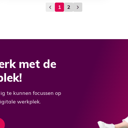
1
2
erk met de
plek!
ig te kunnen focussen op
gitale werkplek.